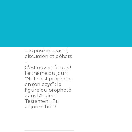
rencontres
«
Parcours
Bible
»
2021-22.
Un jeudi par mois, à
20h
,
une rencontre pour
approfondir votre
connaissance de la
Bible.
– exposé interactif,
discussion et débats
–
C’est ouvert à tous !
Le thème du jour :
“Nul n’est prophète
en son pays” : la
figure du prophète
dans l’Ancien
Testament. Et
aujourd’hui ?