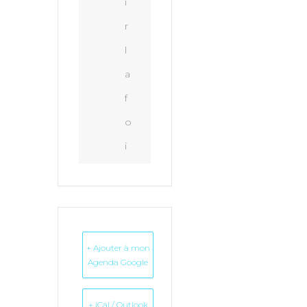
i
r
l
a
f
o
i
+ Ajouter à mon
Agenda Google
+ iCal / Outlook