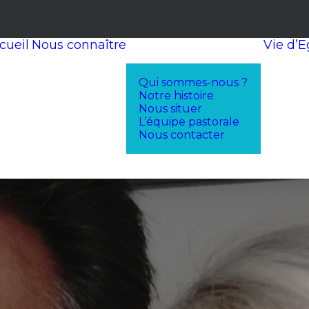
cueil
Nous connaître
Vie d’E
Qui sommes-nous ?
Notre histoire
Nous situer
L’équipe pastorale
Nous contacter