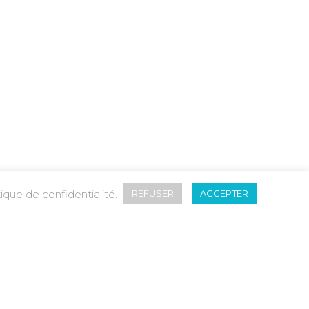
tique de confidentialité.
REFUSER
ACCEPTER
uvelles