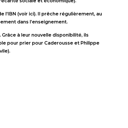
précarité sociale et économique).
e l’IBN (voir
ici
). Il prêche régulièrement, au
ipalement dans l’enseignement.
âce à leur nouvelle disponibilité, ils
uple pour prier pour Caderousse et Philippe
ile).