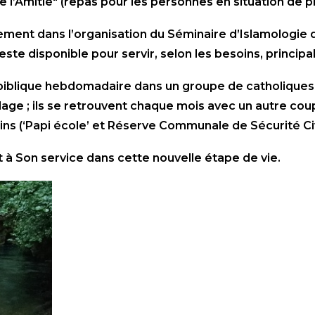
de l’Amitié" (repas pour les personnes en situation de 
ment dans l’organisation du Séminaire d’Islamologie d
reste disponible pour servir, selon les besoins, princ
iblique hebdomadaire dans un groupe de catholiques. Gr
illage ; ils se retrouvent chaque mois avec un autre co
soins (‘Papi école’ et Réserve Communale de Sécurité Civ
à Son service dans cette nouvelle étape de vie.