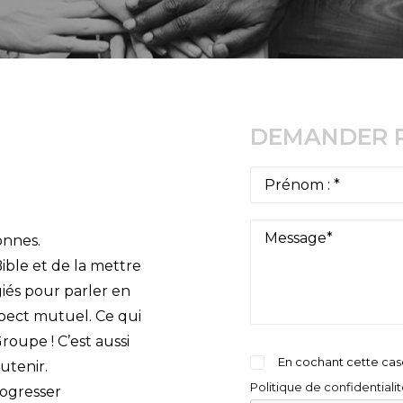
DEMANDER P
onnes.
ble et de la mettre
giés pour parler en
espect mutuel. Ce qui
roupe ! C’est aussi
En cochant cette case
utenir.
Politique de confidentiali
rogresser