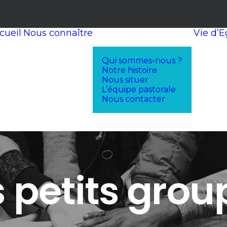
cueil
Nous connaître
Vie d’E
Qui sommes-nous ?
Notre histoire
Nous situer
L’équipe pastorale
Nous contacter
s petits grou